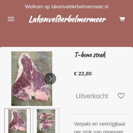
Welkom op lakenvelderbelmermeer.nl
Ga
direct
Lakenvelderbelmermeer
naar
de
hoofdinhoud
T-bone steak
€ 22,80
Uitverkocht
Verpakt en verkrijgbaar
per stuk van ongeveer