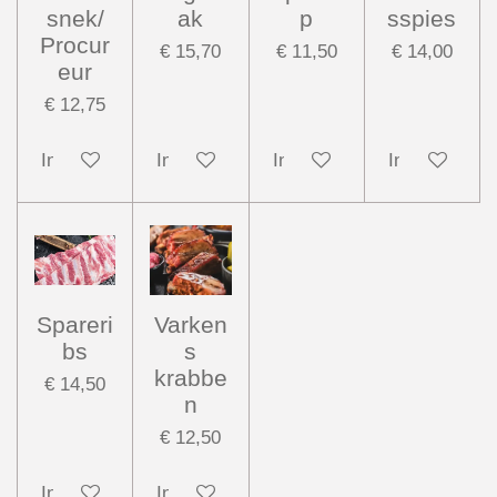
snek/
ak
p
sspies
Procur
€ 15,70
€ 11,50
€ 14,00
eur
€ 12,75
In winkelwagen
In winkelwagen
In winkelwagen
In winkelwag
Spareri
Varken
bs
s
krabbe
€ 14,50
n
€ 12,50
In winkelwagen
In winkelwagen