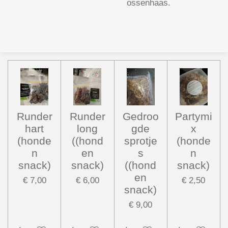
ossenhaas.
Runder
Runder
Gedroo
Partymi
hart
long
gde
x
(honde
((hond
sprotje
(honde
n
en
s
n
snack)
snack)
((hond
snack)
en
€ 7,00
€ 6,00
€ 2,50
snack)
€ 9,00