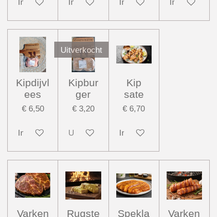
In winkelwagen
In winkelwagen
In winkelwagen
In winkelwag
Uitverkocht
Kipdijvl
Kipbur
Kip
ees
ger
sate
€ 6,50
€ 3,20
€ 6,70
In winkelwagen
Uitverkocht
In winkelwagen
Varken
Rugste
Spekla
Varken