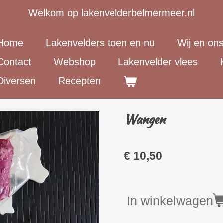
Welkom op lakenvelderbelmermeer.nl
Home
Lakenvelders toen en nu
Wij en on
Contact
Webshop
Lakenvelder vlees
Diversen
Recepten
Wangen
€ 10,50
In winkelwagen