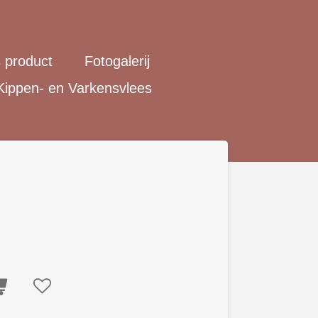
s product
Fotogalerij
Kippen- en Varkensvlees