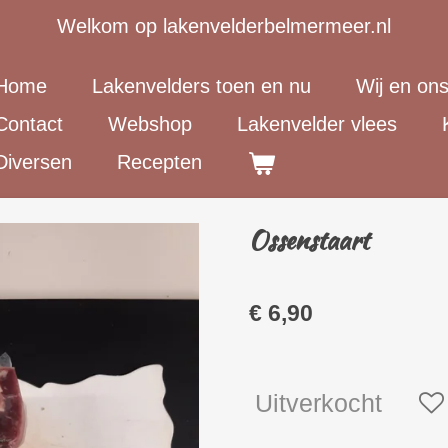
Welkom op lakenvelderbelmermeer.nl
Home
Lakenvelders toen en nu
Wij en on
Contact
Webshop
Lakenvelder vlees
Diversen
Recepten
Ossenstaart
€ 6,90
Uitverkocht