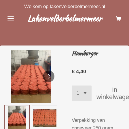
Welkom op lakenvelderbelmermeer.nl
Ga
direct
Lakenvelderbelmermeer
naar
de
hoofdinhoud
Hamburger
€ 4,40
In
winkelwag
Verpakking van
ongeveer 250 gram.