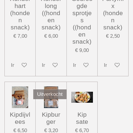
hart
long
gde
x
(honde
((hond
sprotje
(honde
n
en
s
n
snack)
snack)
((hond
snack)
en
€ 7,00
€ 6,00
€ 2,50
snack)
€ 9,00
In winkelwagen
In winkelwagen
In winkelwagen
In winkelwag
Uitverkocht
Kipdijvl
Kipbur
Kip
ees
ger
sate
€ 6,50
€ 3,20
€ 6,70