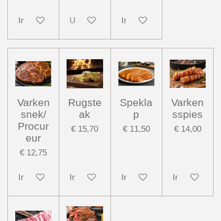
In winkelwagen
Uitverkocht
In winkelwagen
Varken
Rugste
Spekla
Varken
snek/
ak
p
sspies
Procur
€ 15,70
€ 11,50
€ 14,00
eur
€ 12,75
In winkelwagen
In winkelwagen
In winkelwagen
In winkelwag