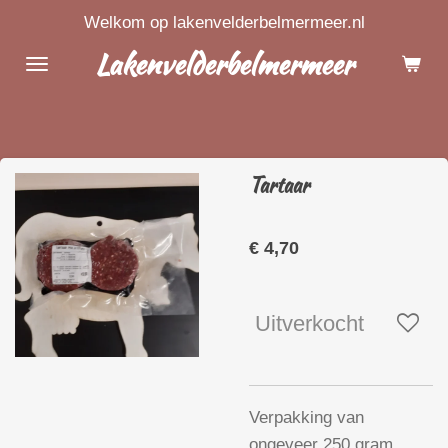
Welkom op lakenvelderbelmermeer.nl
Ga
direct
Lakenvelderbelmermeer
naar
de
hoofdinhoud
Tartaar
€ 4,70
Uitverkocht
Verpakking van
ongeveer 250 gram.