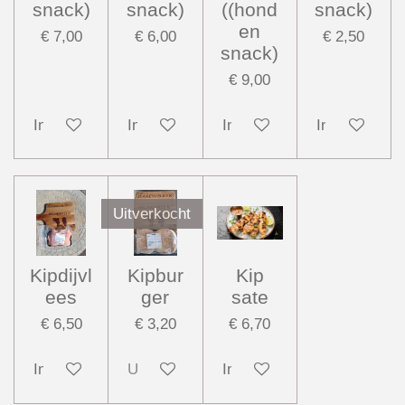
snack)
snack)
((hond
snack)
en
€ 7,00
€ 6,00
€ 2,50
snack)
€ 9,00
In winkelwagen
In winkelwagen
In winkelwagen
In winkelwag
Uitverkocht
Kipdijvl
Kipbur
Kip
ees
ger
sate
€ 6,50
€ 3,20
€ 6,70
In winkelwagen
Uitverkocht
In winkelwagen