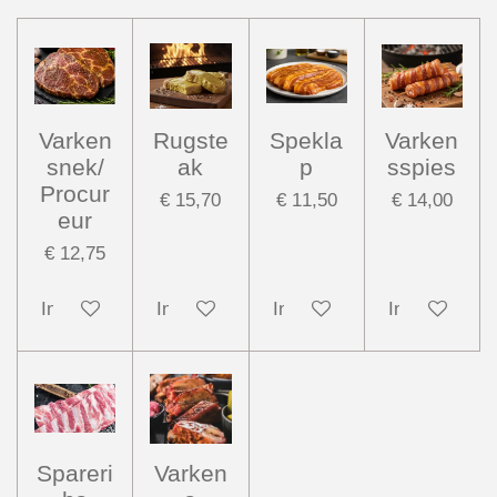
Varken
Rugste
Spekla
Varken
snek/
ak
p
sspies
Procur
€ 15,70
€ 11,50
€ 14,00
eur
€ 12,75
In winkelwagen
In winkelwagen
In winkelwagen
In winkelwag
Spareri
Varken