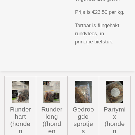
Prijs is €23,50 per kg.
Tartaar is fijngehakt
rundvlees, in
principe biefstuk.
Runder
Runder
Gedroo
Partymi
hart
long
gde
x
(honde
((hond
sprotje
(honde
n
en
s
n