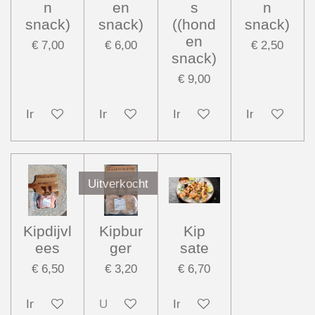
n
en
s
n
snack)
snack)
((hond
snack)
en
€ 7,00
€ 6,00
€ 2,50
snack)
€ 9,00
In winkelwagen
In winkelwagen
In winkelwagen
In winkelwag
Uitverkocht
Kipdijvl
Kipbur
Kip
ees
ger
sate
€ 6,50
€ 3,20
€ 6,70
In winkelwagen
Uitverkocht
In winkelwagen