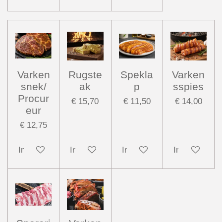
Varken
Rugste
Spekla
Varken
snek/
ak
p
sspies
Procur
€ 15,70
€ 11,50
€ 14,00
eur
€ 12,75
In winkelwagen
In winkelwagen
In winkelwagen
In winkelwag