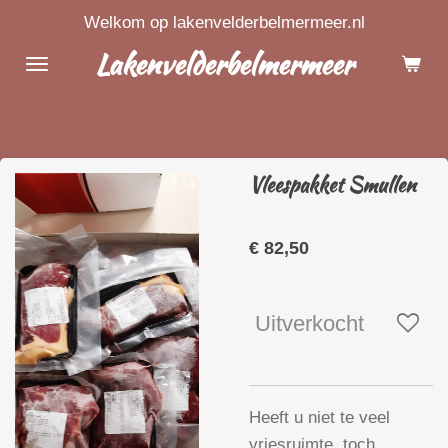
Welkom op lakenvelderbelmermeer.nl
Ga
direct
Lakenvelderbelmermeer
naar
de
hoofdinhoud
Vleespakket Smullen
€ 82,50
Uitverkocht
Heeft u niet te veel
vriesruimte, toch