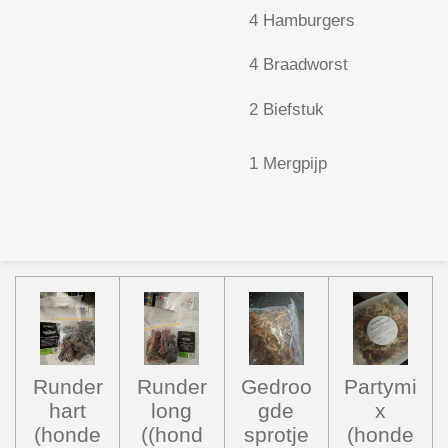
4 Hamburgers
4 Braadworst
2 Biefstuk
1 Mergpijp
Runder
Runder
Gedroo
Partymi
hart
long
gde
x
(honde
((hond
sprotje
(honde